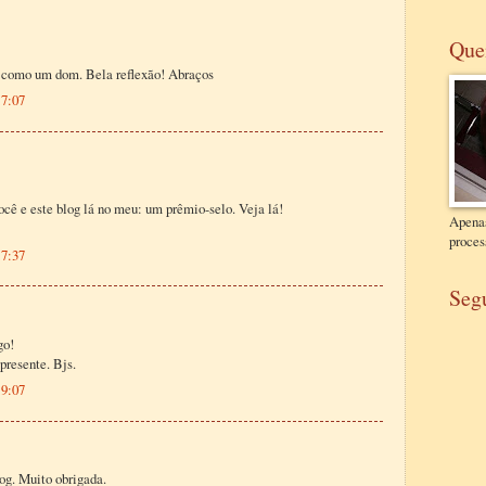
Que
, como um dom. Bela reflexão! Abraços
17:07
ocê e este blog lá no meu: um prêmio-selo. Veja lá!
Apena
process
17:37
Seg
go!
presente. Bjs.
19:07
log. Muito obrigada.