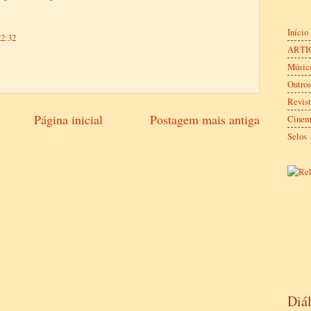
Início
22:32
ARTI
Música
Outros
Revist
Página inicial
Postagem mais antiga
Cine
Selos
Diá