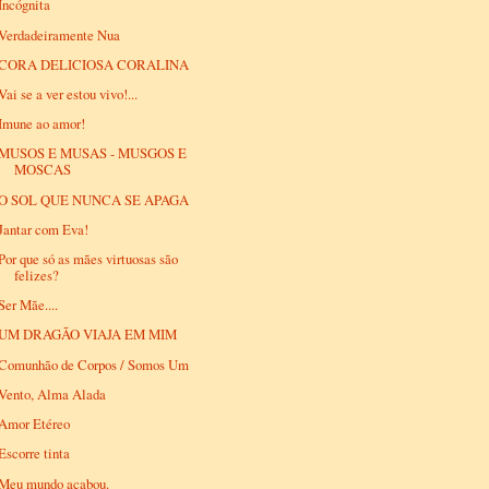
Incógnita
Verdadeiramente Nua
CORA DELICIOSA CORALINA
Vai se a ver estou vivo!...
Imune ao amor!
MUSOS E MUSAS - MUSGOS E
MOSCAS
O SOL QUE NUNCA SE APAGA
Jantar com Eva!
Por que só as mães virtuosas são
felizes?
Ser Mãe....
UM DRAGÃO VIAJA EM MIM
Comunhão de Corpos / Somos Um
Vento, Alma Alada
Amor Etéreo
Escorre tinta
Meu mundo acabou.