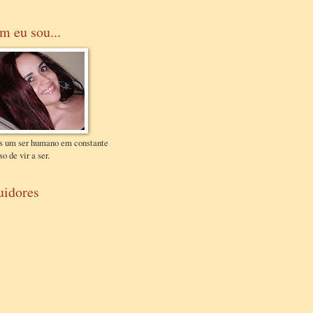
m eu sou...
s um ser humano em constante
o de vir a ser.
uidores