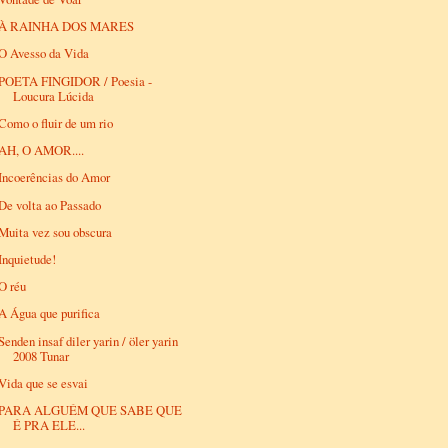
À RAINHA DOS MARES
O Avesso da Vida
POETA FINGIDOR / Poesia -
Loucura Lúcida
Como o fluir de um rio
AH, O AMOR....
Incoerências do Amor
De volta ao Passado
Muita vez sou obscura
Inquietude!
O réu
A Água que purifica
Senden insaf diler yarin / öler yarin
2008 Tunar
Vida que se esvai
PARA ALGUÉM QUE SABE QUE
É PRA ELE...