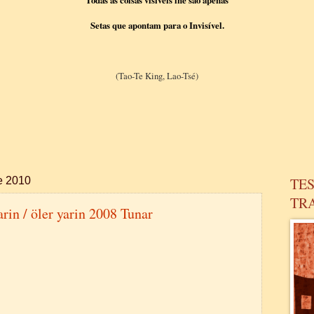
Todas as coisas visíveis lhe são apenas
Setas que apontam para o Invisível.
(Tao-Te King, Lao-Tsé)
de 2010
TES
TR
arin / öler yarin 2008 Tunar