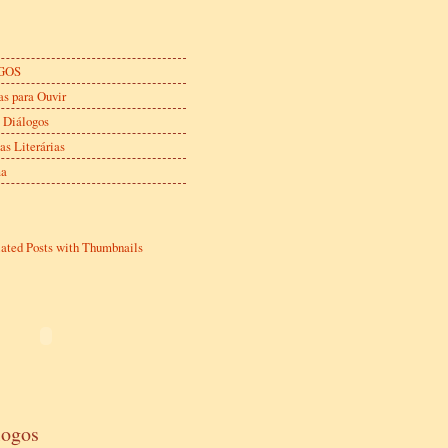
GOS
s para Ouvir
 Diálogos
as Literárias
ma
logos