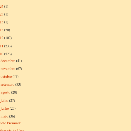
024
(1)
023
(1)
015
(1)
013
(20)
012
(107)
011
(233)
010
(523)
dezembro
(41)
►
novembro
(67)
►
outubro
(47)
►
setembro
(33)
►
agosto
(20)
►
julho
(27)
►
junho
(25)
►
maio
(36)
▼
Selo Premiado
Vontade de Voar